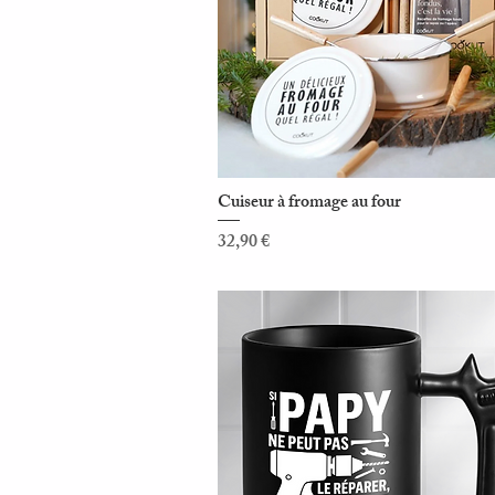
Cuiseur à fromage au four
Aperçu rapide
Prix
32,90 €