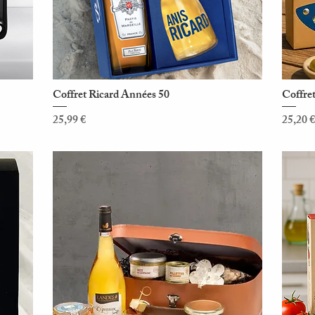
Coffret Ricard Années 50
Coffret
Aperçu rapide
Prix
Prix
25,99 €
25,20 €