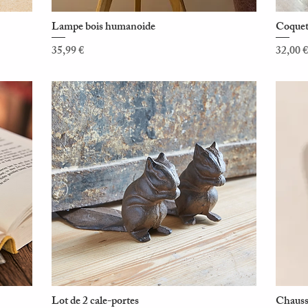
Lampe bois humanoide
Coqueti
Aperçu rapide
Prix
Prix
35,99 €
32,00 €
Lot de 2 cale-portes
Chauss
Aperçu rapide