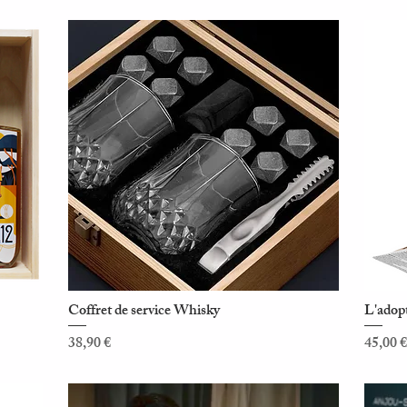
Coffret de service Whisky
L'adopt
Aperçu rapide
Prix
Prix
38,90 €
45,00 €