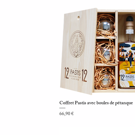
Coffret Pastis avec boules de pétanque
Aperçu rapide
Prix
66,90 €