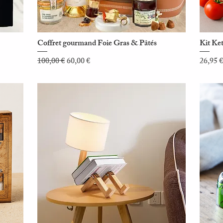
Coffret gourmand Foie Gras & Pâtés
Kit Ke
Aperçu rapide
Prix original
Prix promotionnel
Prix
100,00 €
60,00 €
26,95 €