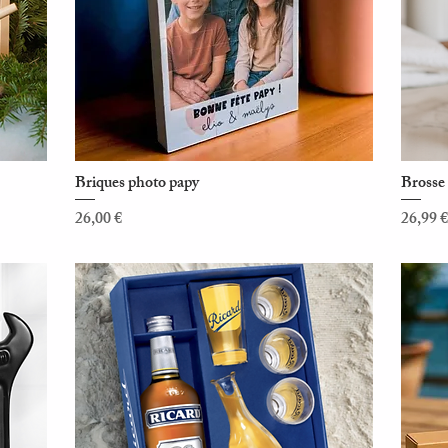
Briques photo papy
Brosse 
Aperçu rapide
Prix
Prix
26,00 €
26,99 €