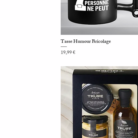
Tasse Humour Bricolage
Aperçu rapide
Prix
19,99 €