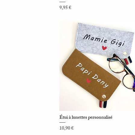
Prix
9,95 €
Étui à lunettes personnalisé
Aperçu rapide
Prix
10,90 €