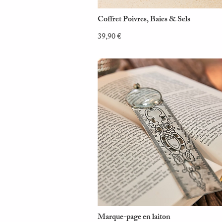
Coffret Poivres, Baies & Sels
Aperçu rapide
Prix
39,90 €
Marque-page en laiton
Aperçu rapide