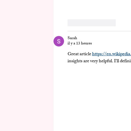
J'aime
Répondre
Sarah
il y a 13 heures
Great article 
https://en.wikipedi
insights are very helpful. I'll defi