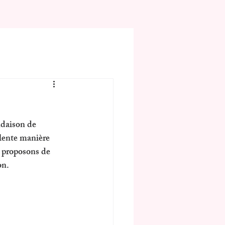
ndaison de 
llente manière 
s proposons de 
on.