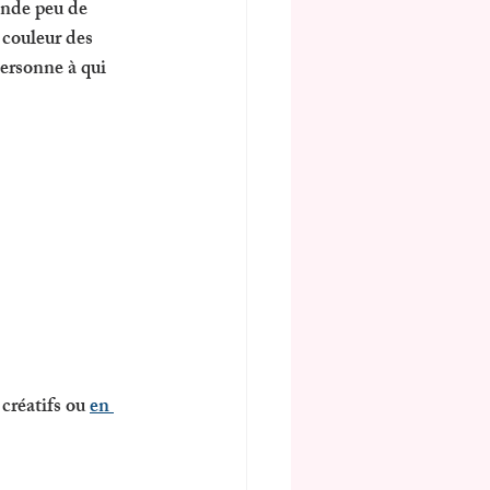
ande peu de 
 couleur des 
personne à qui 
créatifs ou 
en 