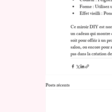
Couleur
 : Peigne
Forme
 : Utilisez
Effet vieilli
 : Pon
Ce 
miroir DIY
 est no
un cadeau qui montre q
soit pour offrir à un 
salon, ou encore pour a
pas dans la création de
Posts récents