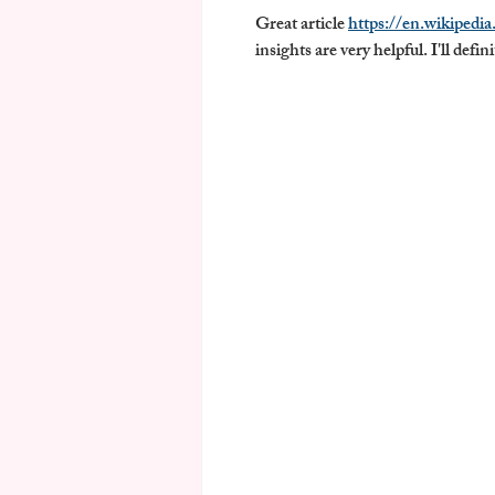
Great article 
https://en.wikipedi
insights are very helpful. I'll defi