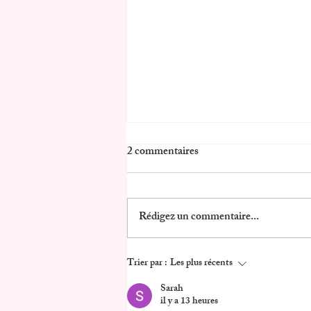
2 commentaires
Rédigez un commentaire...
Coffret Cadeau Shooting Photo
Trier par :
Les plus récents
Couple, Famille & Bébé valable
Sarah
il y a 13 heures
dans toute la France