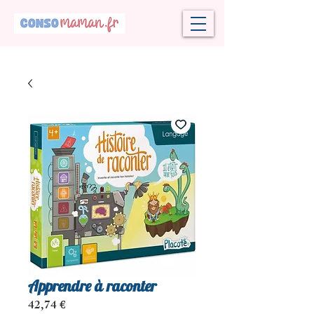
Apprendre à raconter
Prix
42,74 €