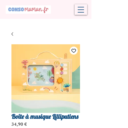
Boîte à musique Lilliputiens
Prix
34,90 €