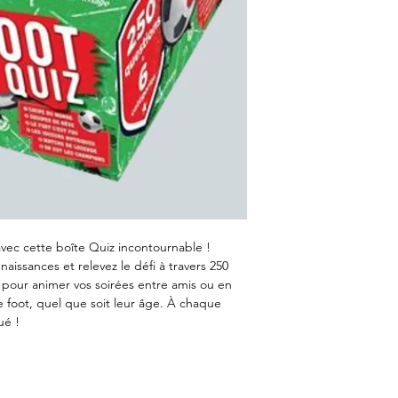
avec cette boîte Quiz incontournable !
nnaissances et relevez le défi à travers 250
l pour animer vos soirées entre amis ou en
 de foot, quel que soit leur âge. À chaque
ué !