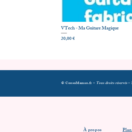
VTech - Ma Guitare Magique
Prix
20,00 €
© ConsoMaman.fr –
Tous droits réservés
–
À propos
Plan