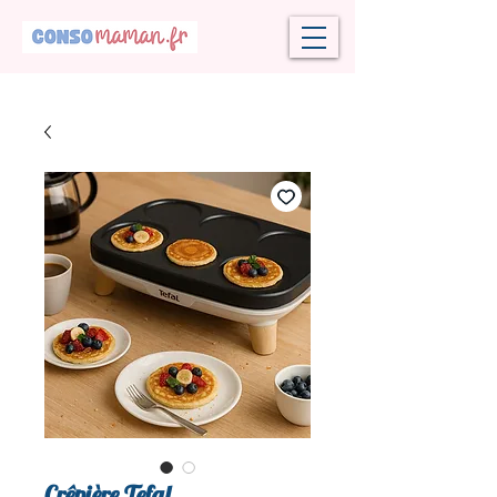
Crêpière Tefal