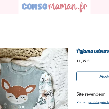
Pyjama velours
Prix
11,39 €
Ajoute
Site revendeur
Voir sur
petit-béguin.fr