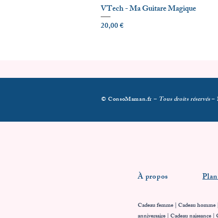
VTech - Ma Guitare Magique
Prix
20,00 €
© ConsoMaman.fr –
Tous droits réservés
–
À propos
Plan
Cadeau femme
|
Cadeau homme
anniversaire | Cadeau naissance | 