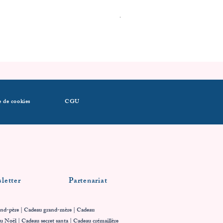
1ère tenue de Noel
Prix
14,39 €
e de cookies
CGU
letter
Partenariat
nd-père | Cadeau grand-mère | Cadeau
au Noël | Cadeau secret santa | Cadeau crémaillère