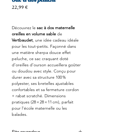
Prix
22,99 €
Découvrez le
sac à dos maternelle
oreilles en volume sable
de
Vertbaudet
, une idée cadeau idéale
pour les tout-petits. Façonné dans
une matière sherpa douce effet
peluche, ce sac craquant doté
d’oreilles d’ourson accueillera goûter
ou doudou avec style. Conçu pour
durer avec sa structure 100 %
polyester, ses bretelles ajustables
confortables et sa fermeture cordon
+ rabat scratché. Dimensions
pratiques (28 × 28 × 11 cm), parfait
pour l’école maternelle ou les
balades.
Site revendeur