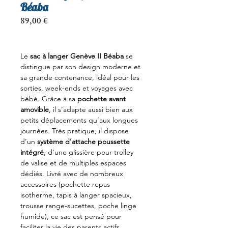
Béaba
Prix
89,00 €
Le
sac à langer Genève II Béaba
se
distingue par son design moderne et
sa grande contenance, idéal pour les
sorties, week-ends et voyages avec
bébé. Grâce à sa
pochette avant
amovible
, il s’adapte aussi bien aux
petits déplacements qu’aux longues
journées. Très pratique, il dispose
d’un
système d’attache poussette
intégré
, d’une glissière pour trolley
de valise et de multiples espaces
dédiés. Livré avec de nombreux
accessoires (pochette repas
isotherme, tapis à langer spacieux,
trousse range-sucettes, poche linge
humide), ce sac est pensé pour
faciliter la vie des parents actifs.