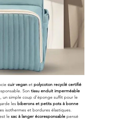
ocie
cuir vegan
et
polycoton recyclé certifié
responsable. Son
tissu enduit imperméable
s, un simple coup d’éponge suffit pour le
 garde les
biberons et petits pots à bonne
s isothermes et bordures élastiques.
’est le
sac à langer écoresponsable
pensé