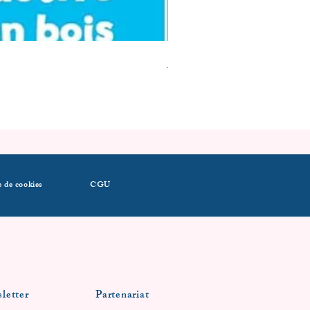
1ère tenue de Noel
Prix
14,39 €
e de cookies
CGU
letter
Partenariat