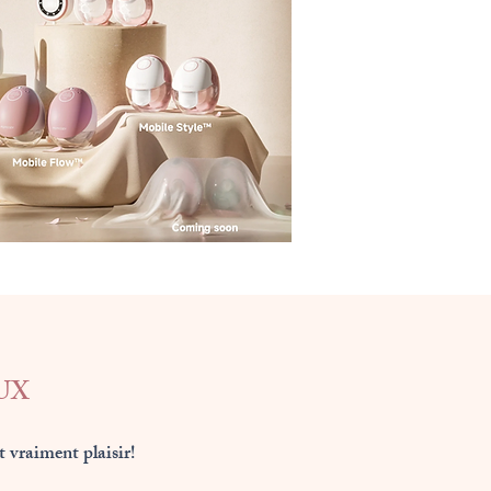
UX
t vraiment plaisir!