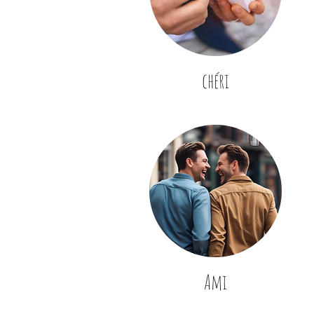
chéri
Ami