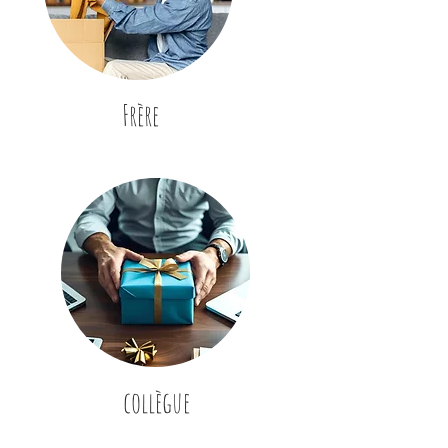
Frère
collègue