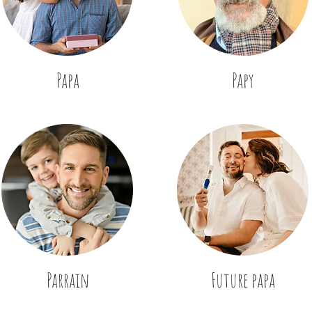
Papa
Papy
Parrain
Future papa