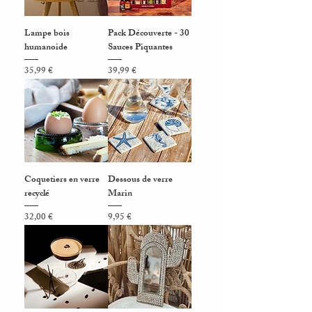
Lampe bois
Pack Découverte - 30
humanoide
Sauces Piquantes
Prix
Prix
35,99 €
39,99 €
Coquetiers en verre
Dessous de verre
recyclé
Marin
Prix
Prix
32,00 €
9,95 €