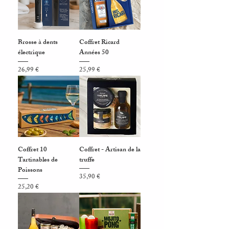
Brosse à dents
Coffret Ricard
électrique
Années 50
Prix
Prix
26,99 €
25,99 €
Coffret 10
Coffret - Artisan de la
Tartinables de
truffe
Poissons
Prix
35,90 €
Prix
25,20 €