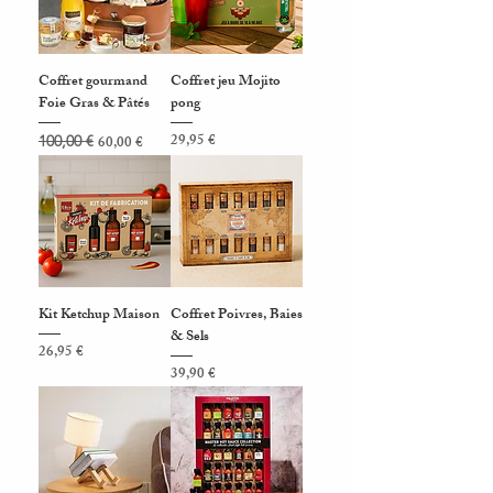
Coffret gourmand
Coffret jeu Mojito
Foie Gras & Pâtés
pong
Prix original
Prix promotionnel
Prix
29,95 €
100,00 €
60,00 €
Kit Ketchup Maison
Coffret Poivres, Baies
& Sels
Prix
26,95 €
Prix
39,90 €