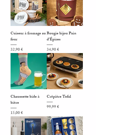
Cuiseur à fromage au
Bougie bijou Pain
four
d’Épices
Prix
Prix
32,90 €
34,90 €
Chaussette bide à
Crêpière Tefal
bière
Prix
99,99 €
Prix
15,00 €