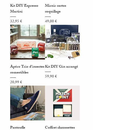
Kit DIY Espresso
Miroir cactus
Martini
coquillage
Prix
Prix
32,95 €
49,00 €
Apéro Trio d’insectes
Kit DIY Gin arrangé
comestibles
Prix
59,90 €
Prix
20,99 €
Pantoufle
Coffret chaussettes