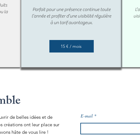
uits
Parfait pour une présence continue toute
L’
u la
l’année et profiter d’une visibilité régulière
vis
à un tarif avantageux.
15 € / mois
mble
E-mail
rir de belles idées et de
 créations ont leur place sur
avons hâte de vous lire !