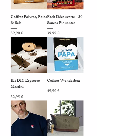
Coffret Poivres, Baies
Pack Découverte - 30
& Sels
Sauces Piquantes
Prix
Prix
39,90 €
39,99 €
Kit DIY Espresso
Coffret Wonderbox
Martini
Prix
49,90 €
Prix
32,95 €