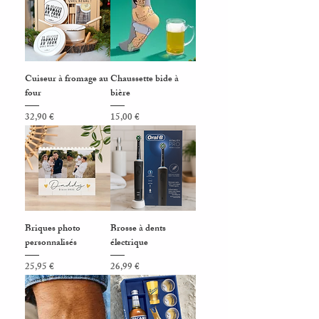
Cuiseur à fromage au
Chaussette bide à
four
bière
Prix
Prix
32,90 €
15,00 €
Briques photo
Brosse à dents
personnalisés
électrique
Prix
Prix
25,95 €
26,99 €