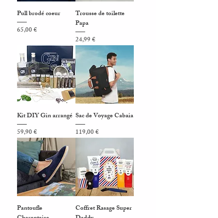
Pull brodé coeur
Trousse de toilette
Papa
Prix
65,00 €
Prix
24,99 €
Kit DIY Gin arrangé
Sac de Voyage Cabaia
Prix
Prix
59,90 €
119,00 €
Pantoufle
Coffret Rasage Super