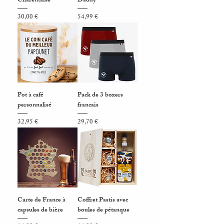
Charentaise
Daddy
Prix
Prix
30,00 €
54,99 €
Pot à café
Pack de 3 boxers
personnalisé
francais
Prix
Prix
32,95 €
29,70 €
Carte de France à
Coffret Pastis avec
capsules de bière
boules de pétanque