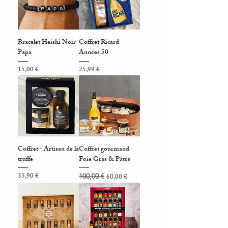
Bracelet Heishi Noir
Coffret Ricard
Papa
Années 50
Prix
Prix
15,00 €
25,99 €
Coffret - Artisan de la
Coffret gourmand
truffe
Foie Gras & Pâtés
Prix
Prix original
Prix promotionnel
35,90 €
100,00 €
60,00 €