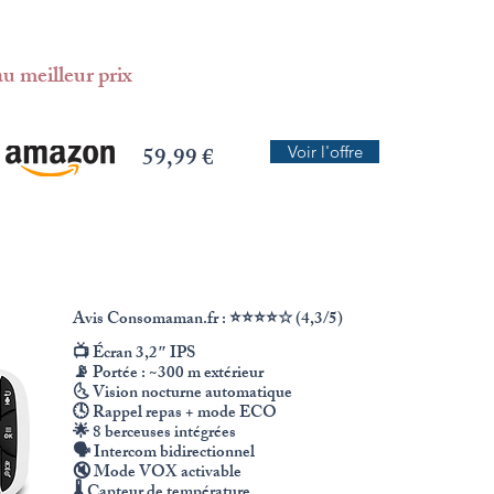
u meilleur prix
59,99 €
Voir l'offre
Avis Consomaman.fr : ⭐⭐⭐⭐☆ (4,3/5)
📺 Écran 3,2″ IPS
📡 Portée : ~300 m extérieur
🌜 Vision nocturne automatique
🕓 Rappel repas + mode ECO
🌟 8 berceuses intégrées
🗣️ Intercom bidirectionnel
🔇 Mode VOX activable
🌡️ Capteur de température