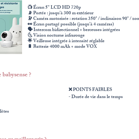
📺 Écran 5" LCD HD 720p
📡 Portée : jusqu’à 300 m extérieur
🔭 Caméra motorisée : rotation 350° / inclinaison 90° / zo
👀 Écran partagé possible (jusqu’à 4 caméras)
🗣️ Intercom bidirectionnel + berceuses intégrées
🌜 Vision nocturne infrarouge
🌟 Veilleuse intégrée à intensité réglable
🔋 Batterie 4000 mAh + mode VOX
e babysense ?
​❌ POINTS FAIBLES
- Durée de vie dans le temps
lètes