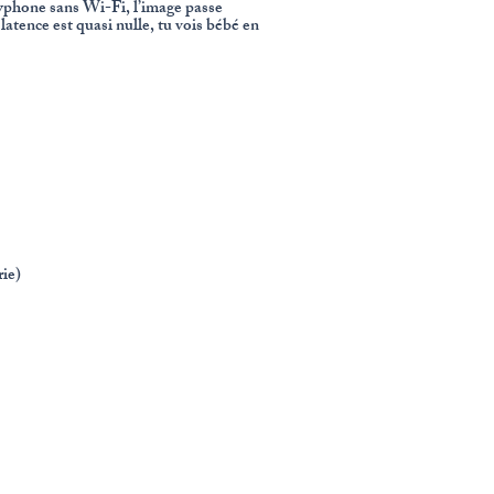
abyphone sans Wi-Fi, l’image passe
latence est quasi nulle, tu vois bébé en
rie)