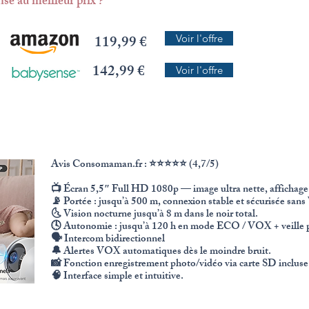
se au meilleur prix ?
119,99 €
Voir l'offre
142,99 €
Voir l'offre
Avis Consomaman.fr : ⭐⭐⭐⭐⭐ (4,7/5)
📺 Écran 5,5″ Full HD 1080p — image ultra nette, affichage f
📡 Portée : jusqu’à 500 m, connexion stable et sécurisée sans
🌜 Vision nocturne jusqu’à 8 m dans le noir total.
🕓 Autonomie : jusqu’à 120 h en mode ECO / VOX + veille p
🗣️ Intercom bidirectionnel
🔔 Alertes VOX automatiques dès le moindre bruit.
📸 Fonction enregistrement photo/vidéo via carte SD incluse
🧠 Interface simple et intuitive.