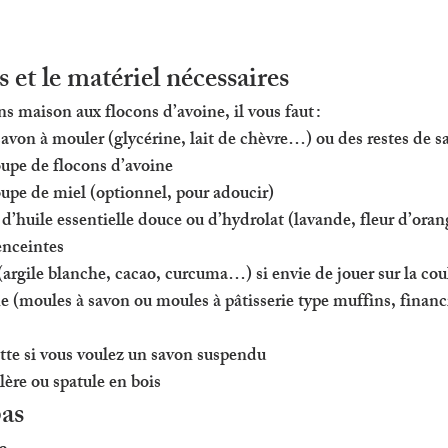
 et le matériel nécessaires
s maison aux flocons d’avoine, il vous faut :
savon à mouler
 (glycérine, lait de chèvre…) ou des 
restes de s
oupe de 
flocons d’avoine
oupe de 
miel
 (optionnel, pour adoucir)
 d’
huile essentielle douce
 ou d’
hydrolat
 (lavande, fleur d’oran
enceintes
 (argile blanche, cacao, curcuma…) si envie de jouer sur la cou
ne
 (moules à savon ou moules à pâtisserie type muffins, financi
ette si vous voulez un savon suspendu
lère ou spatule en bois
pas