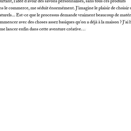
rtant, l'idée d'avoir des savons personnalisés, sans tous ces produits 
ns le commerce, me séduit énormément. J'imagine le plaisir de choisir s
 naturels... Est-ce que le processus demande vraiment beaucoup de matéri
mmencer avec des choses assez basiques qu'on a déjà à la maison ? J'ai h
e me lancer enfin dans cette aventure créative…