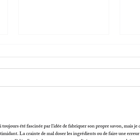
Quel tire-lait Momcozy est le
Quel 
mieux? Guide complet pour les
en 2
mamans
ai toujours été fascinée par l'idée de fabriquer son propre savon, mais je 
timidant. La crainte de mal doser les ingrédients ou de faire une erreur