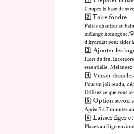
1️⃣ Préparer la bas
Coupez la base de savo
2️⃣ Faire fondre
Faites chauffer au bai
mélange homogène.💡
d’hydrolat pour aider à
3️⃣ Ajouter les ing
Hors du feu, incorporez
essentielle. Mélangez 
4️⃣ Verser dans le
Pour un joli rendu, dé
Utilisez ce que vous av
5️⃣ Option savon 
Après 5 à 7 minutes au 
6️⃣ Laisser figer 
Placez au frigo enviro