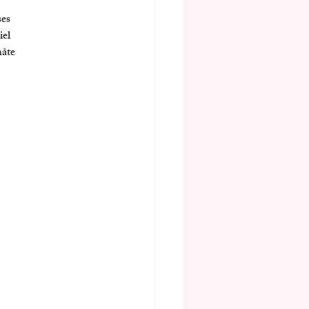
es 
el 
âte 