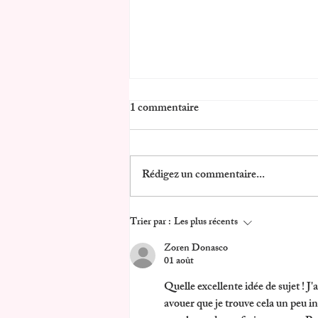
1 commentaire
Rédigez un commentaire...
Coffret Cadeau Shooting Photo
Trier par :
Les plus récents
Couple, Famille & Bébé valable
Zoren Donasco
01 août
dans toute la France
Quelle excellente idée de sujet ! J'
avouer que je trouve cela un peu in