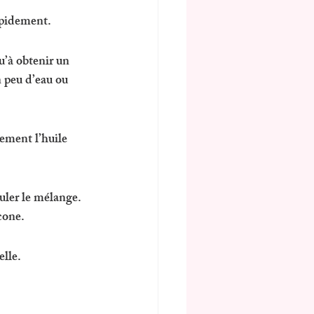
apidement.
’à obtenir un 
n peu d’eau ou 
lement l’huile 
uler le mélange. 
cone.
elle.