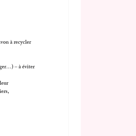
avon
 à recycler
ger…) – à éviter 
leur
ers, 