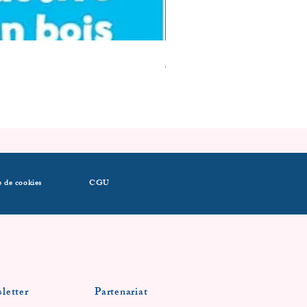
1ère tenue de Noel
Prix
14,39 €
e de cookies
CGU
letter
Partenariat