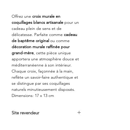
Offrez une
croix murale en
coquillages blancs artisanale
pour un
cadeau plein de sens et de
délicatesse. Parfaite comme
cadeau
de baptême original
ou comme
décoration murale raffinée pour
grand-mère
, cette pièce unique
apportera une atmosphère douce et
méditerranéenne à son intérieur.
Chaque croix, façonnée à la main,
reflète un savoir-faire authentique et
se distingue par ses coquillages
naturels minutieusement disposés.
Dimensions: 17 x 13 cm
Site revendeur
Voir sur
terracotta-shop.fr