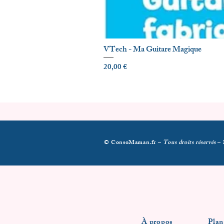
VTech - Ma Guitare Magique
Prix
20,00 €
© ConsoMaman.fr –
Tous droits réservés
–
À propos
Plan