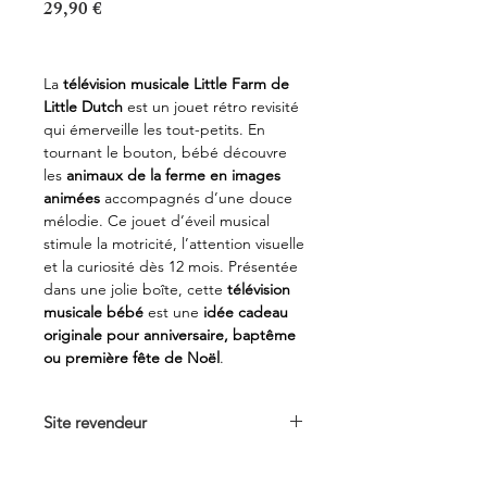
Prix
29,90 €
La
télévision musicale Little Farm de
Little Dutch
est un jouet rétro revisité
qui émerveille les tout-petits. En
tournant le bouton, bébé découvre
les
animaux de la ferme en images
animées
accompagnés d’une douce
mélodie. Ce jouet d’éveil musical
stimule la motricité, l’attention visuelle
et la curiosité dès 12 mois. Présentée
dans une jolie boîte, cette
télévision
musicale bébé
est une
idée cadeau
originale pour anniversaire, baptême
ou première fête de Noël
.
Site revendeur
Voir sur
berceaumagique.com