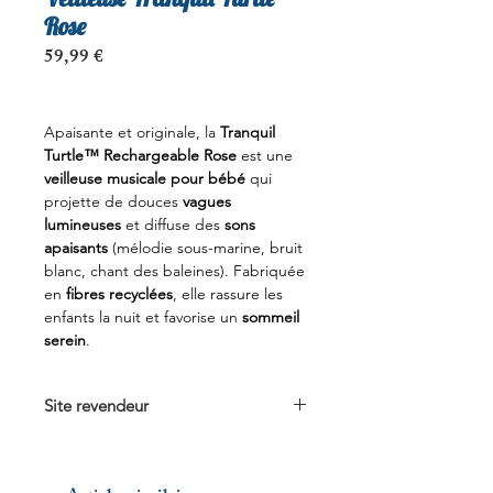
Rose
Prix
59,99 €
Apaisante et originale, la
Tranquil
Turtle™ Rechargeable Rose
est une
veilleuse musicale pour bébé
qui
projette de douces
vagues
lumineuses
et diffuse des
sons
apaisants
(mélodie sous-marine, bruit
blanc, chant des baleines). Fabriquée
en
fibres recyclées
, elle rassure les
enfants la nuit et favorise un
sommeil
serein
.
Site revendeur
Voir sur
cloudb.com