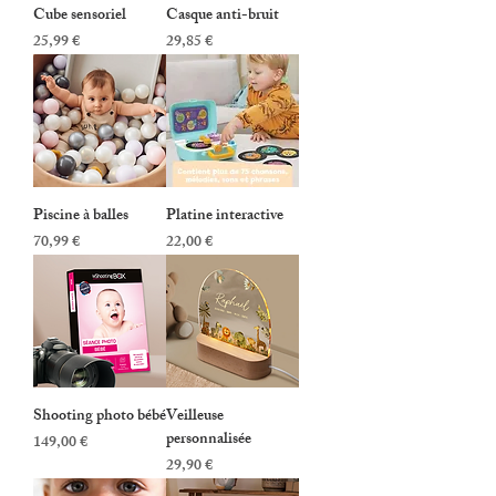
Cube sensoriel
Casque anti-bruit
Prix
Prix
25,99 €
29,85 €
Piscine à balles
Platine interactive
Prix
Prix
70,99 €
22,00 €
Shooting photo bébé
Veilleuse
personnalisée
Prix
149,00 €
Prix
29,90 €