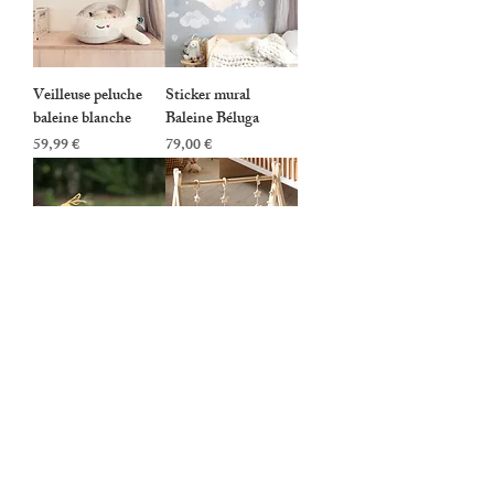
Veilleuse peluche
Sticker mural
baleine blanche
Baleine Béluga
Prix
Prix
59,99 €
79,00 €
Coffret savon
Tapis d'éveil
artisanal
Sunlight
Prix
Prix
18,00 €
109,70 €