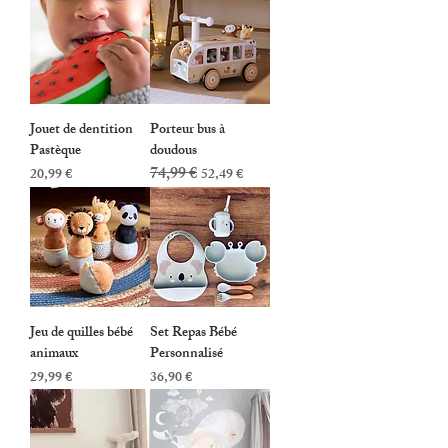
Jouet de dentition
Porteur bus à
Pastèque
doudous
74,99 €
Prix
Prix original
Prix promotionnel
20,99 €
52,49 €
Jeu de quilles bébé
Set Repas Bébé
animaux
Personnalisé
Prix
Prix
29,99 €
36,90 €