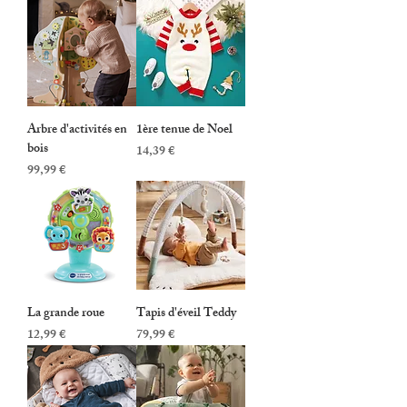
Arbre d'activités en
1ère tenue de Noel
bois
Prix
14,39 €
Prix
99,99 €
La grande roue
Tapis d'éveil Teddy
Prix
Prix
12,99 €
79,99 €