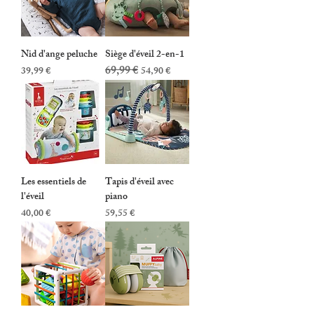
Nid d'ange peluche
Siège d'éveil 2-en-1
69,99 €
Prix
Prix original
Prix promotionnel
39,99 €
54,90 €
Les essentiels de
Tapis d'éveil avec
l'éveil
piano
Prix
Prix
40,00 €
59,55 €