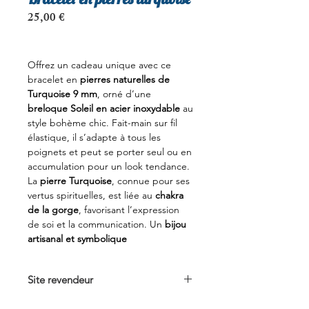
Prix
25,00 €
Offrez un cadeau unique avec ce
bracelet en
pierres naturelles de
Turquoise 9 mm
, orné d’une
breloque Soleil en acier inoxydable
au
style bohème chic. Fait-main sur fil
élastique, il s’adapte à tous les
poignets et peut se porter seul ou en
accumulation pour un look tendance.
La
pierre Turquoise
, connue pour ses
vertus spirituelles, est liée au
chakra
de la gorge
, favorisant l’expression
de soi et la communication. Un
bijou
artisanal et symbolique
Site revendeur
Voir sur
concept-boheme.com