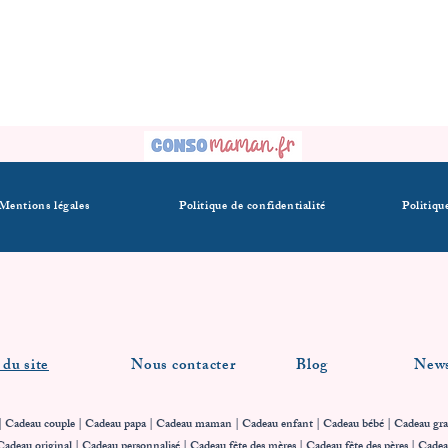
Mentions légales
Politique de confidentialité
Politiqu
 du site
Nous contacter
Blog
News
| Cadeau couple |
Cadeau papa
|
Cadeau maman
|
Cadeau enfant
|
Cadeau bébé
| Cadeau gra
Cadeau original | Cadeau personnalisé | Cadeau fête des mères | Cadeau fête des pères | Cade