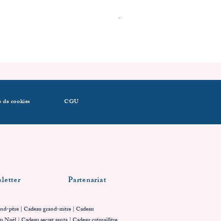
1ère tenue de Noel
Prix
14,39 €
e de cookies
CGU
letter
Partenariat
nd-père | Cadeau grand-mère | Cadeau
au Noël | Cadeau secret santa | Cadeau crémaillère