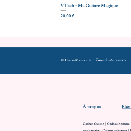
VTech - Ma Guitare Magique
Prix
20,00 €
© ConsoMaman.fr –
Tous droits réservés
–
À propos
Plan
Cadeau femme
|
Cadeau homme
anniversaire | Cadeau naissance | 