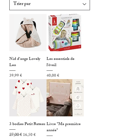
Nid d'ange Lovely
Les essentiels de
Leo
l'éveil
Prix
Prix
39,99 €
40,00 €
3 bodies Petit Bateau
Livre "Ma première
année"
Prix original
Prix promotionnel
16,50 €
27,00 €