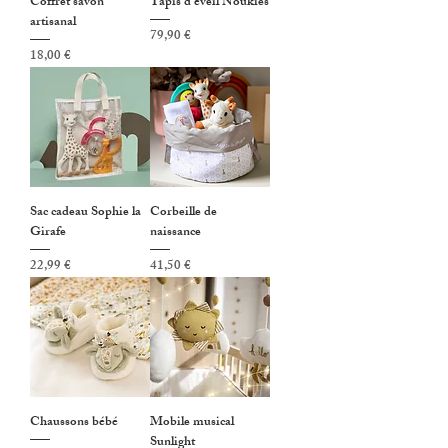
Coffret savon
Tapis d'éveil Noukies
artisanal
Prix
79,90 €
Prix
18,00 €
Sac cadeau Sophie la
Corbeille de
Girafe
naissance
Prix
Prix
22,99 €
41,50 €
Chaussons bébé
Mobile musical
Sunlight