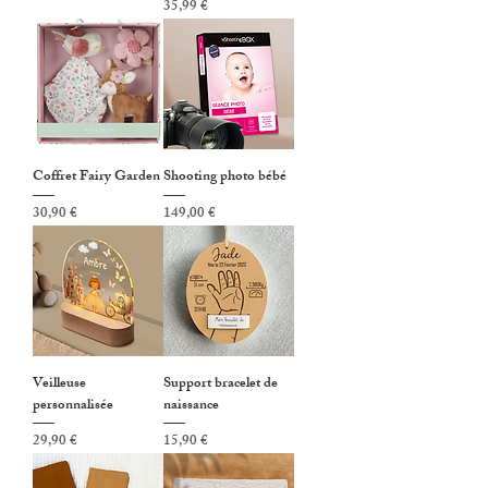
Prix
35,99 €
Coffret Fairy Garden
Shooting photo bébé
Prix
Prix
30,90 €
149,00 €
Veilleuse
Support bracelet de
personnalisée
naissance
Prix
Prix
29,90 €
15,90 €