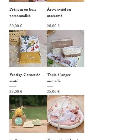
Prénom en bois
Arc-en-ciel en
personnalisé
macramé
Prix
Prix
80,00 €
28,00 €
Protège Carnet de
Tapis à langer
santé
nomade
Prix
Prix
27,00 €
35,00 €