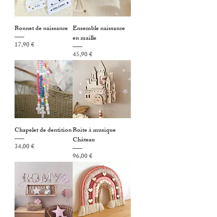
Bonnet de naissance
Ensemble naissance
en maille
Prix
17,90 €
Prix
45,90 €
Chapelet de dentition
Boite à musique
Château
Prix
34,00 €
Prix
96,00 €