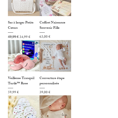
Sac à langer Petits
Coffret Naissance
Cœurs
Souvenir Fille
Prix original
Prix promotionnel
Prix
63,00 €
34,99 €
49,99 €
Veilleuse Tranquil
Couverture étape
Turtle™ Rose
personnalisée
Prix
Prix
59,99 €
39,00 €