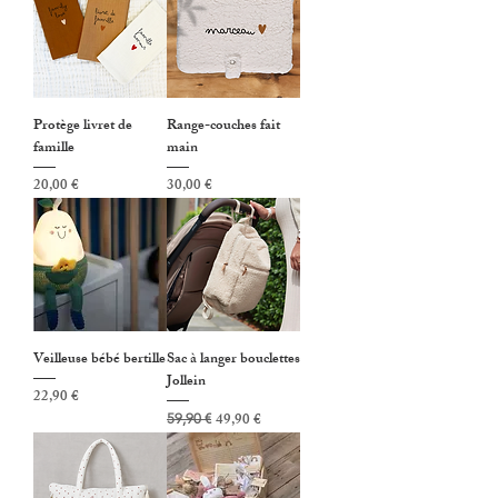
Protège livret de
Range-couches fait
famille
main
Prix
Prix
20,00 €
30,00 €
Veilleuse bébé bertille
Sac à langer bouclettes
Jollein
Prix
22,90 €
Prix original
Prix promotionnel
49,90 €
59,90 €