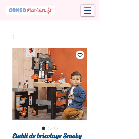
Etabli de bricolage Smoby