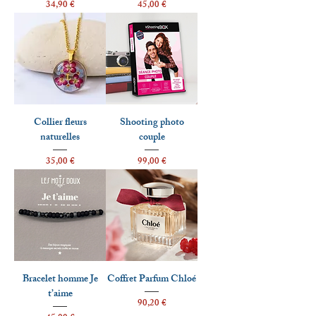
Prix
Prix
34,90 €
45,00 €
Collier fleurs
Shooting photo
naturelles
couple
Prix
Prix
35,00 €
99,00 €
Bracelet homme Je
Coffret Parfum Chloé
t’aime
Prix
90,20 €