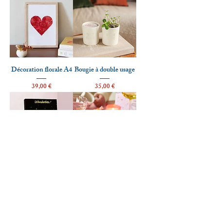
Décoration florale A4
Bougie à double usage
Prix
Prix
39,00 €
35,00 €
Coffret I Love You
Duo de Mugs à
peindre
Prix
99,90 €
Prix
49,00 €