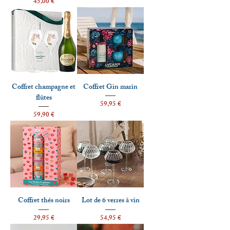
Prix
45,00 €
Coffret champagne et
Coffret Gin marin
flûtes
Prix
59,95 €
Prix
59,90 €
Coffret thés noirs
Lot de 6 verres à vin
Prix
Prix
29,95 €
54,95 €