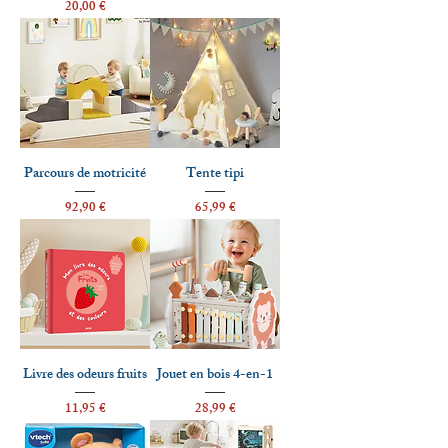
Prix
20,00 €
Parcours de motricité
Tente tipi
Prix
Prix
92,90 €
65,99 €
Livre des odeurs fruits
Jouet en bois 4-en-1
Prix
Prix
11,95 €
28,99 €