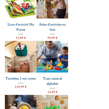
Livre d'activité Ma
Arbre d'activités en
Ferme
bois
Prix
Prix
35,99 €
99,99 €
Toniebox 2 vert océan
Train musical
alphabet
Prix
119,99 €
Prix
14,38 €