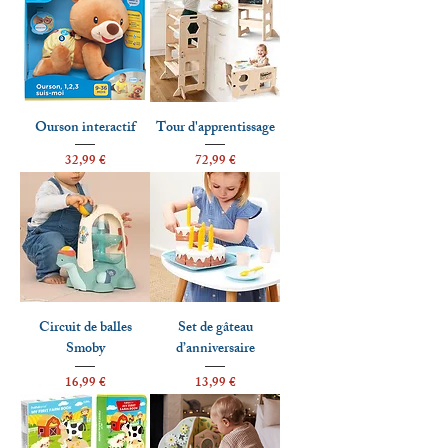
Ourson interactif
Tour d'apprentissage
Prix
Prix
32,99 €
72,99 €
Circuit de balles
Set de gâteau
Smoby
d’anniversaire
Prix
Prix
16,99 €
13,99 €