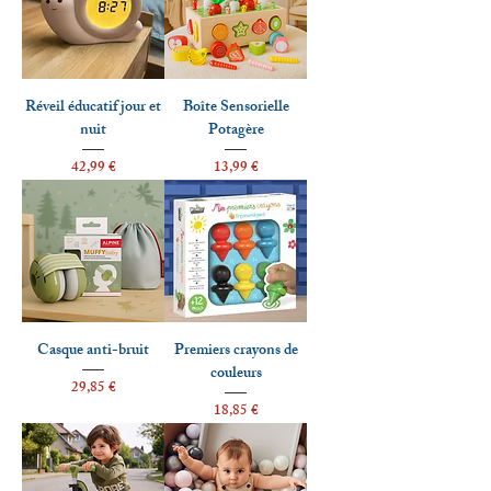
Réveil éducatif jour et
Boîte Sensorielle
nuit
Potagère
Prix
Prix
42,99 €
13,99 €
Casque anti-bruit
Premiers crayons de
couleurs
Prix
29,85 €
Prix
18,85 €