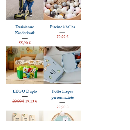
Draisienne
Piscine à balles
Kinderkraft
Prix
70,99 €
Prix
55,90 €
LEGO Duplo
Boîte à repas
personnalisée
Prix original
Prix promotionnel
19,13 €
29,99 €
Prix
29,90 €