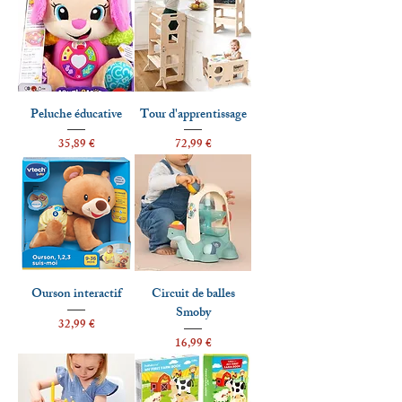
Peluche éducative
Tour d'apprentissage
Prix
Prix
35,89 €
72,99 €
Ourson interactif
Circuit de balles
Smoby
Prix
32,99 €
Prix
16,99 €