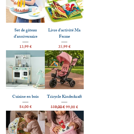
Set de gâteau
Livre d'activité Ma
d’anniversaire
Ferme
Prix
Prix
13,99 €
35,99 €
Cuisine en bois
Tricycle Kinderkraft
Prix
Prix original
Prix promotionnel
84,00 €
99,00 €
119,00 €