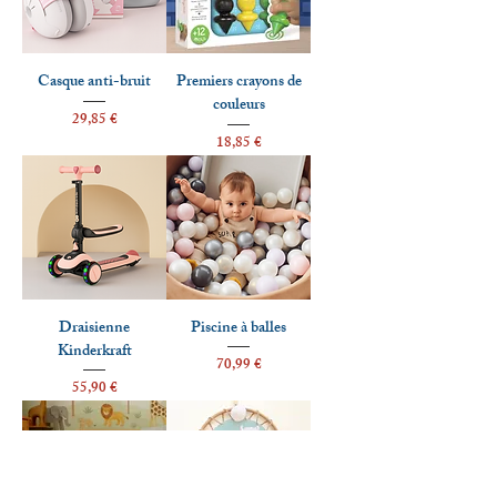
Casque anti-bruit
Premiers crayons de
couleurs
Prix
29,85 €
Prix
18,85 €
Draisienne
Piscine à balles
Kinderkraft
Prix
70,99 €
Prix
55,90 €