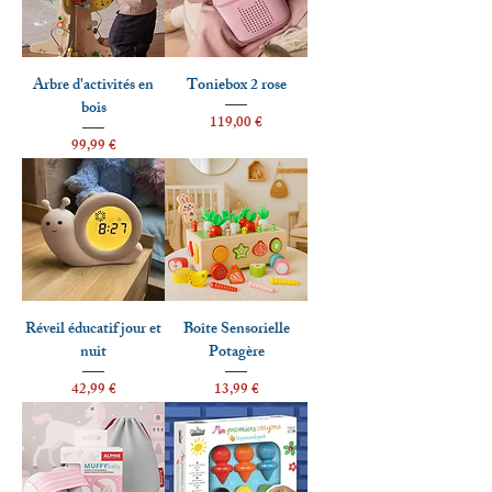
Arbre d'activités en
Toniebox 2 rose
bois
Prix
119,00 €
Prix
99,99 €
Réveil éducatif jour et
Boîte Sensorielle
nuit
Potagère
Prix
Prix
42,99 €
13,99 €