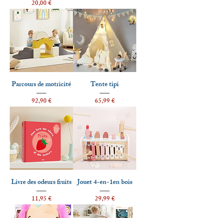
Prix
20,00 €
Parcours de motricité
Tente tipi
Prix
Prix
92,90 €
65,99 €
Livre des odeurs fruits
Jouet 4-en-1en bois
Prix
Prix
11,95 €
29,99 €