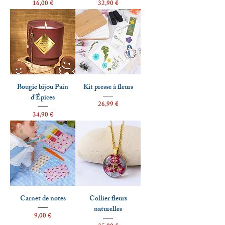
Prix
Prix
16,00 €
32,90 €
Bougie bijou Pain
Kit presse à fleurs
d’Épices
Prix
26,99 €
Prix
34,90 €
Carnet de notes
Collier fleurs
naturelles
Prix
9,00 €