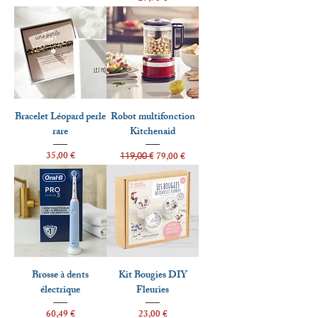
Bracelet Léopard perle
Robot multifonction
rare
Kitchenaid
Prix
Prix original
Prix promotionnel
35,00 €
79,00 €
119,00 €
Brosse à dents
Kit Bougies DIY
électrique
Fleuries
Prix
Prix
60,49 €
23,00 €