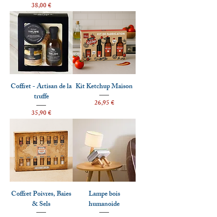
Prix
38,00 €
Coffret - Artisan de la
Kit Ketchup Maison
truffe
Prix
26,95 €
Prix
35,90 €
Coffret Poivres, Baies
Lampe bois
& Sels
humanoide