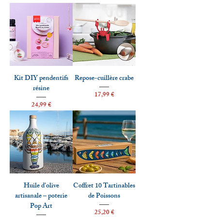
Kit DIY pendentifs
Repose-cuillère crabe
résine
Prix
17,99 €
Prix
24,99 €
Huile d’olive
Coffret 10 Tartinables
artisanale – poterie
de Poissons
Pop Art
Prix
25,20 €