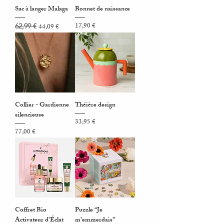
Sac à langer Malaga
Bonnet de naissance
Prix original
Prix promotionnel
Prix
17,90 €
62,99 €
44,09 €
Collier - Gardienne
Théière design
silencieuse
Prix
33,95 €
Prix
77,00 €
Coffret Bio
Puzzle “Je
Activateur d’Éclat
m’emmerdais”