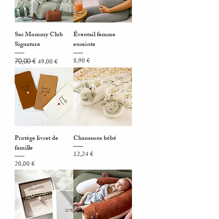
Sac Mommy Club
Éventail femme
Signature
enceinte
Prix original
Prix promotionnel
Prix
8,90 €
70,00 €
49,00 €
Protège livret de
Chaussons bébé
famille
Prix
12,24 €
Prix
20,00 €