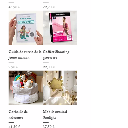
Prix
Prix
43,90 €
29,90 €
Guide de survie de la
Coffret Shooting
jeune maman
grossesse
Prix
Prix
9,90 €
99,00 €
Corbeille de
Mobile musical
naissance
Sunlight
Prix
Prix
41,50 €
37,59 €