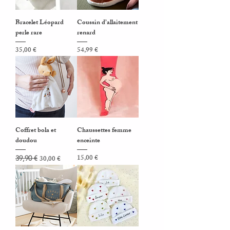
Bracelet Léopard
Coussin d’allaitement
perle rare
renard
Prix
Prix
35,00 €
54,99 €
Coffret bola et
Chaussettes femme
doudou
enceinte
Prix original
Prix promotionnel
Prix
15,00 €
39,90 €
30,00 €