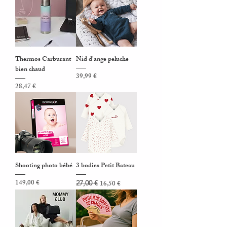
Thermos Carburant
Nid d'ange peluche
bien chaud
Prix
39,99 €
Prix
28,47 €
Shooting photo bébé
3 bodies Petit Bateau
Prix
Prix original
Prix promotionnel
149,00 €
27,00 €
16,50 €